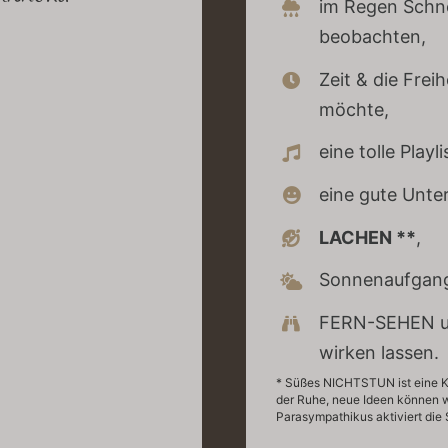
im Regen Sch
beobachten,
Zeit & die Frei
möchte,
eine tolle Playli
eine gute Unte
LACHEN **
,
Sonnenaufgang
FERN-SEHEN un
wirken lassen.
* Süßes NICHTSTUN ist eine Kun
der Ruhe, neue Ideen können w
Parasympathikus aktiviert die 