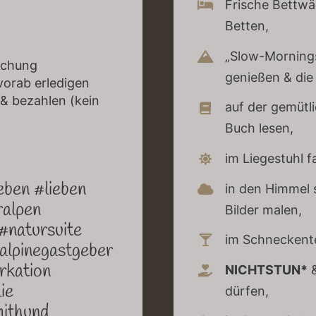
Frische Bettwä
Betten,
„Slow-Mornings
buchung
genießen & die
orab erledigen
& bezahlen (kein
auf der gemütl
Buch lesen,
im Liegestuhl f
eben #lieben
in den Himmel 
ralpen
Bilder malen,
#natursuite
im Schneckente
 alpinegastgeber
rkation
NICHTSTUN*
&
ie
dürfen,
mithund