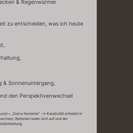
necken & Regenwürmer
heit zu entscheiden, was ich heute
st,
rhaltung,
 & Sonnenuntergang,
d den Perspektivenwechsel
st = „Dolce farniente“ –> Kreativität entsteht in
achsen, Batterien laden sich auf und der
Selbstheilung.