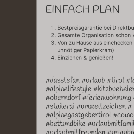
EINFACH PLAN
Bestpreisgarantie bei Direkt
Gesamte Organisation schon v
Von zu Hause aus einchecken 
unnötiger Papierkram)
Einziehen & genießen!
#dasstefan #urlaub #tirol #l
#alpinelifestyle #kitzbuehele
#oberndorf #ferienwohnung 
#stailerai #umweltzeichen #
#alpinegastgebertirol #cowo
#bettundbike #urlaubmitfamil
#urlaubmitfreunden #urlaub