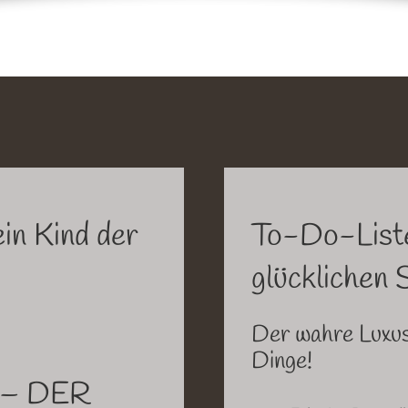
in Kind der
To-Do-Liste
glücklichen
Der wahre Luxus!
Dinge!
n – DER