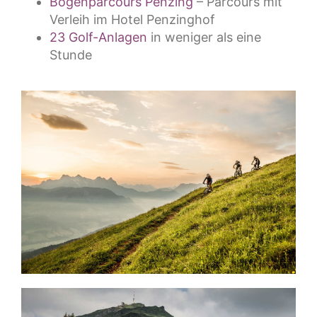
Bogenparcours Penzing
– Parcours mit
Verleih im Hotel Penzinghof
23 Golf-Anlagen
in weniger als eine
Stunde