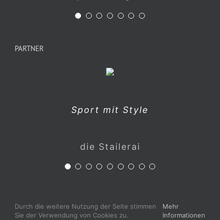
Zertifizierte Langlaufunterkunft
Zertifizierte Familienunterkunft
PARTNER
erholen & genießen
Magdalena Maitz
Sport mit Style
Hotel Örtlerhof
Maitz Design
die Stailerai
Ferien echt natürlich genießen
Konzept. Beratung. Lösung.
Weingut, Winzerzimmer,
Bauernhof & Hofkäserei
Ferienwohungen in den
die Skihütte mit Pfiff
Kitzbüheler Alpen
Weinlokal
Durch die weitere Nutzung der Seite stimmen
Mehr
Hotel Penzinghof
erfolg.reich
Schörgerer
s`Liftradl
Sie der Verwendung von Cookies zu.
Informationen