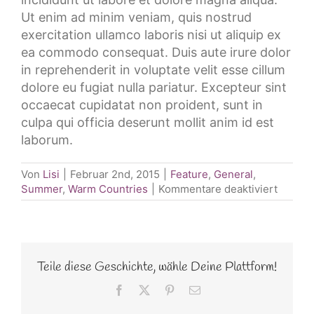
Ut enim ad minim veniam, quis nostrud
exercitation ullamco laboris nisi ut aliquip ex
ea commodo consequat. Duis aute irure dolor
in reprehenderit in voluptate velit esse cillum
dolore eu fugiat nulla pariatur. Excepteur sint
occaecat cupidatat non proident, sunt in
culpa qui officia deserunt mollit anim id est
laborum.
Von
Lisi
|
Februar 2nd, 2015
|
Feature
,
General
,
für
Summer
,
Warm Countries
|
Kommentare deaktiviert
Europe
Travel
Guide
2015
Teile diese Geschichte, wähle Deine Plattform!
Facebook
X
Pinterest
E-
Mail