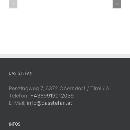
Southern
Argentina
Italy
DAS STEFAN
Penzingweg 7, 6372 Oberndorf / Tirol / A
Telefon:
+4369919012039
E-Mail:
info@dasstefan.at
INFOS