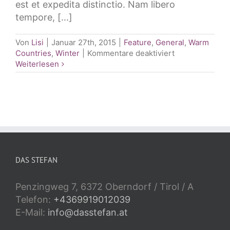
est et expedita distinctio. Nam libero
tempore, [...]
Von
Lisi
|
Januar 27th, 2015
|
Feature
,
General
,
Warm
für
Countries
,
Winter
|
Kommentare deaktiviert
Traveler’s
Weiterlesen
Checklist
2015
DAS STEFAN
Penzingweg 7, 6372 Oberndorf / Tirol / A
Telefon:
+4369919012039
E-Mail:
info@dasstefan.at